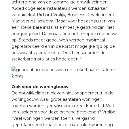
nd
achtergrond van de toenmalige ontwikkelingen.
“Goed opgeleide installateurs werden schaarser”,
nd GST®
verduidelijkt Richard Vrolijk, Business Development
Manager bij Isolectra. “Maar voor het aansluiten van
nd RST®
een stekerbare installatie moet je getraind zijn, niet
hoogopgeleid. Daarnaast liep het tempo in de bouw
op. Steeds meer gebouwen werden maximaal
geprefabriceerd en in de kortst mogelijke tijd op de
bouwplaats gerealiseerd. Ook hier scoorden de
ctbibliotheek
stekerbare installaties hoge ogen.”
entatie
ctra Academy
Ook voor de woningbouw
De ontwikkelingen bleven niet onopgemerkt in de
woningbouw, waar grote aantallen woningen
moeten worden gerealiseerd in zeer korte tijd. Wat
kon Isolectra voor deze branche betekenen? Vrolijk:
”Veel woningen werden toen al vergaand
geprefabriceerd, maar onze materialen waren nog
en