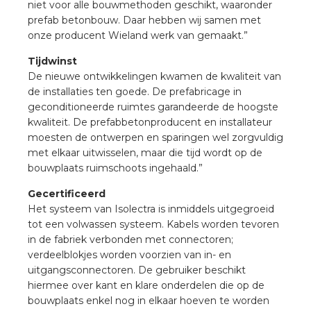
niet voor alle bouwmethoden geschikt, waaronder
prefab betonbouw. Daar hebben wij samen met
onze producent Wieland werk van gemaakt.”
s
Tijdwinst
De nieuwe ontwikkelingen kwamen de kwaliteit van
de installaties ten goede. De prefabricage in
geconditioneerde ruimtes garandeerde de hoogste
iedenis
kwaliteit. De prefabbetonproducent en installateur
moesten de ontwerpen en sparingen wel zorgvuldig
voegde waarde
met elkaar uitwisselen, maar die tijd wordt op de
bouwplaats ruimschoots ingehaald.”
ures
Gecertificeerd
Het systeem van Isolectra is inmiddels uitgegroeid
ementen
tot een volwassen systeem. Kabels worden tevoren
in de fabriek verbonden met connectoren;
ws
verdeelblokjes worden voorzien van in- en
uitgangsconnectoren. De gebruiker beschikt
hiermee over kant en klare onderdelen die op de
bouwplaats enkel nog in elkaar hoeven te worden