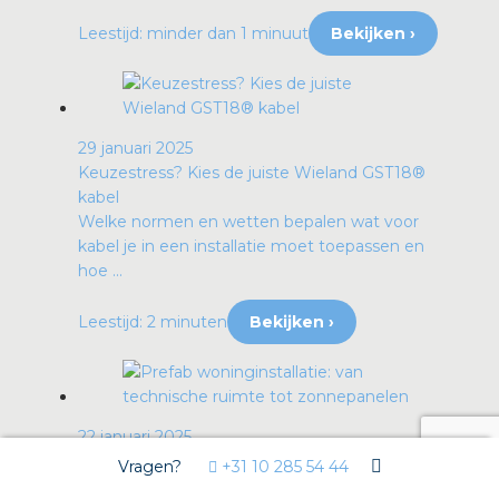
Leestijd: minder dan 1 minuut
Bekijken ›
29 januari 2025
Keuzestress? Kies de juiste Wieland GST18®
kabel
Welke normen en wetten bepalen wat voor
kabel je in een installatie moet toepassen en
hoe ...
Leestijd: 2 minuten
Bekijken ›
22 januari 2025
Prefab woninginstallatie: van technische ruimte
Vragen?
+31 10 285 54 44
tot zonnepanelen