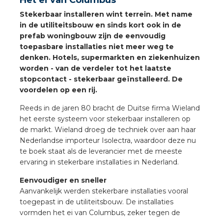
Het ei van Columbus
a
Stekerbaar installeren wint terrein. Met name
in de utiliteitsbouw en sinds kort ook in de
air installeren
prefab woningbouw zijn de eenvoudig
toepasbare installaties niet meer weg te
den
denken. Hotels, supermarkten en ziekenhuizen
worden - van de verdeler tot het laatste
 installeren
stopcontact - stekerbaar geïnstalleerd. De
voordelen op een rij.
ren
Reeds in de jaren 80 bracht de Duitse firma Wieland
het eerste systeem voor stekerbaar installeren op
baar installeren
de markt. Wieland droeg de techniek over aan haar
Nederlandse importeur Isolectra, waardoor deze nu
baar installeren in beton
te boek staat als de leverancier met de meeste
ervaring in stekerbare installaties in Nederland.
baar installeren in de tuinbouw
Eenvoudiger en sneller
Aanvankelijk werden stekerbare installaties vooral
nd stekerbare vlakkabel
toegepast in de utiliteitsbouw. De installaties
vormden het ei van Columbus, zeker tegen de