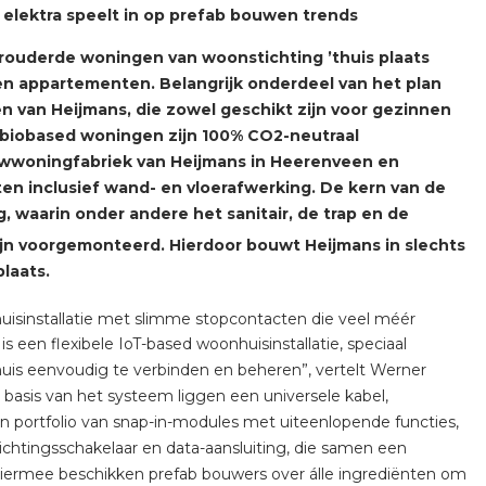
tuinbouw
elektra speelt in op prefab bouwen trends
erouderde woningen van woonstichting ’thuis plaats
Wieland stekerbare vlakka
n appartementen. Belangrijk onderdeel van het plan
Wieland
 van Heijmans, die zowel geschikt zijn voor gezinnen
biobased woningen zijn 100% CO2-neutraal
Wieland GST®
wwoningfabriek van Heijmans in Heerenveen en
en inclusief wand- en vloerafwerking. De kern van de
Wieland RST®
 waarin onder andere het sanitair, de trap en de
zijn voorgemonteerd. Hierdoor bouwt Heijmans in slechts
laats.
huisinstallatie met slimme stopcontacten die veel méér
 een flexibele IoT-based woonhuisinstallatie, speciaal
huis eenvoudig te verbinden en beheren”, vertelt Werner
e basis van het systeem liggen een universele kabel,
 portfolio van snap-in-modules met uiteenlopende functies,
lichtingsschakelaar en data-aansluiting, die samen een
Hiermee beschikken prefab bouwers over álle ingrediënten om