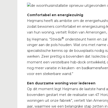
Comfortabel en energiezuinig
Heijmans heeft als ambitie om de energiehuish
zodat bewoners comfortabel en energiezuinig k
van hun woning, vertelt Robin van Amerongen, 
®
bij Heijmans. “Streda
ondersteunt hierin en zal
vinger aan de pols houden. Wat ons met name 
specialistische kennis op de bouwplaats nodig i
werken. Zeer prettig is bovendien dat Isolectra 
moment een verstelbare hsb-dock ontwikkeld, d
nog meer variatie in keuken- en badkamerafwe
voor een stekerbare wand.”
Een duurzame woning voor iedereen
Op dit moment legt Heijmans de laatste hand 
bovendien gestart met de realisatie van 47 Hor
woningen uit onze fabriek”, vertelt Van Amero
jaar, waarmee we een belangrijke stap zetten i