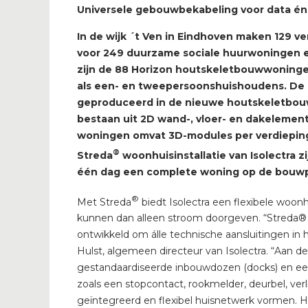
Universele gebouwbekabeling voor data én 
In de wijk ´t Ven in Eindhoven maken 129 v
voor 249 duurzame sociale huurwoningen e
zijn de 88 Horizon houtskeletbouwwoningen
als een- en tweepersoonshuishoudens. De 
geproduceerd in de nieuwe houtskeletbou
bestaan uit 2D wand-, vloer- en dakelement
woningen omvat 3D-modules per verdieping,
®
Streda
woonhuisinstallatie van Isolectra 
één dag een complete woning op de bouwp
®
Met Streda
biedt Isolectra een flexibele woon
kunnen dan alleen stroom doorgeven. “Streda® is
ontwikkeld om álle technische aansluitingen in 
Hulst, algemeen directeur van Isolectra. “Aan d
gestandaardiseerde inbouwdozen (docks) en een
zoals een stopcontact, rookmelder, deurbel, ver
geïntegreerd en flexibel huisnetwerk vormen. 