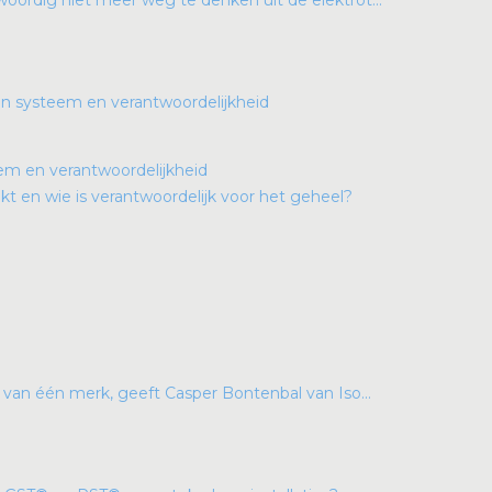
woordig niet meer weg te denken uit de elektrot...
teem en verantwoordelijkheid
 en wie is verantwoordelijk voor het geheel?
n van één merk, geeft Casper Bontenbal van Iso...