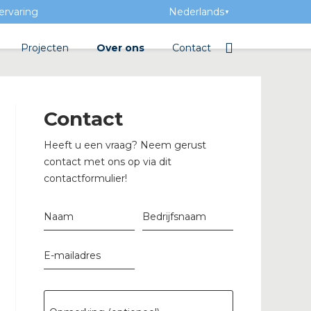
ervaring
Nederlands
▼
Projecten
Over ons
Contact
bibliotheek
Team
Elektrotechnische groothan
Contact
ntatie
Geschiedenis
Heeft u een vraag? Neem gerust
ra Academy
Toegevoegde waarde
contact met ons op via dit
contactformulier!
Vacatures
Evenementen
Naam
Bedrijfsnaam
Nieuws
E-mailadres
beton
e