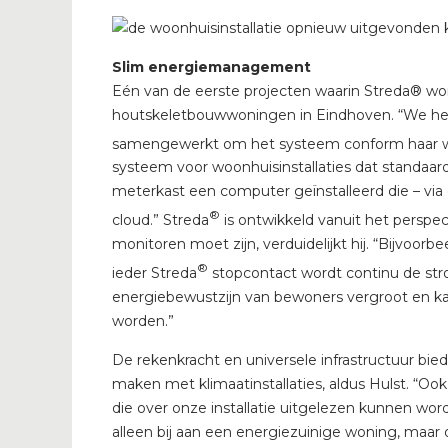
Slim energiemanagement
Eén van de eerste projecten waarin Streda® wo
houtskeletbouwwoningen in Eindhoven. “We heb
samengewerkt om het systeem conform haar wens
systeem voor woonhuisinstallaties dat standaar
meterkast een computer geïnstalleerd die – via 
®
cloud.” Streda
is ontwikkeld vanuit het perspe
monitoren moet zijn, verduidelijkt hij. “Bijvo
®
ieder Streda
stopcontact wordt continu de str
energiebewustzijn van bewoners vergroot en k
worden.”
De rekenkracht en universele infrastructuur b
maken met klimaatinstallaties, aldus Hulst. “O
die over onze installatie uitgelezen kunnen wor
alleen bij aan een energiezuinige woning, maa