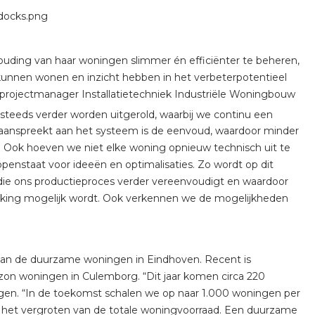
ouding van haar woningen slimmer én efficiënter te beheren,
unnen wonen en inzicht hebben in het verbeterpotentieel
projectmanager Installatietechniek Industriële Woningbouw
 steeds verder worden uitgerold, waarbij we continu een
aanspreekt aan het systeem is de eenvoud, waardoor minder
s. Ook hoeven we niet elke woning opnieuw technisch uit te
openstaat voor ideeën en optimalisaties. Zo wordt op dit
ie ons productieproces verder vereenvoudigt en waardoor
rking mogelijk wordt. Ook verkennen we de mogelijkheden
aan de duurzame woningen in Eindhoven. Recent is
izon woningen in Culemborg. “Dit jaar komen circa 220
ngen. “In de toekomst schalen we op naar 1.000 woningen per
n het vergroten van de totale woningvoorraad. Een duurzame