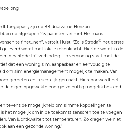
rdt toegepast, zijn de 88 duurzame Horizon
ben de afgelopen 2,5 jaar intensief met Heijmans
®
en te finetunen”, vertelt Hulst. “Zo is Streda
het eerste
d geleverd wordt met lokale rekenkracht. Hiertoe wordt in de
een beveiligde IoT-verbinding – in verbinding staat met de
ctief dat een woning slim, aanpasbaar en eenvoudig te
orbeeld om slim energiemanagement mogelijk te maken. Van
oom gemeten en inzichtelijk gemaakt. Hierdoor wordt het
an de eigen opgewekte energie zo nuttig mogelijk besteed
ieden tevens de mogelijkheid om slimme koppelingen te
ok is het mogelijk om in de toekomst sensoren toe te voegen
den. Van luchtkwaliteit tot temperaturen. Zo dragen we niet
r ook aan een gezonde woning.”