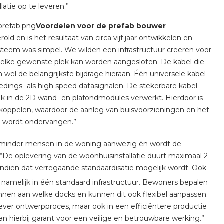
atie op te leveren.”
Voordelen voor de prefab bouwer
d en is het resultaat van circa vijf jaar ontwikkelen en
ysteem was simpel. We wilden een infrastructuur creëren voor
 elke gewenste plek kan worden aangesloten. De kabel die
wel de belangrijkste bijdrage hieraan. Één universele kabel
edings- als high speed datasignalen. De stekerbare kabel
iek in de 2D wand- en plafondmodules verwerkt. Hierdoor is
 koppelen, waardoor de aanleg van buisvoorzieningen en het
m wordt ondervangen.”
jk minder mensen in de woning aanwezig én wordt de
j. “De oplevering van de woonhuisinstallatie duurt maximaal 2
endien dat verregaande standaardisatie mogelijk wordt. Ook
 namelijk in één standaard infrastructuur. Bewoners bepalen
kennen aan welke docks en kunnen dit ook flexibel aanpassen.
ctiever ontwerpproces, maar ook in een efficiëntere productie
n hierbij garant voor een veilige en betrouwbare werking.”