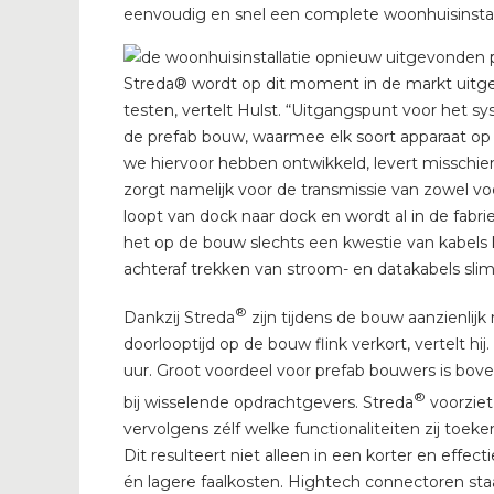
eenvoudig en snel een complete woonhuisinstall
Streda® wordt op dit moment in de markt uitgerol
testen, vertelt Hulst. “Uitgangspunt voor het s
de prefab bouw, waarmee elk soort apparaat op
we hiervoor hebben ontwikkeld, levert misschien 
zorgt namelijk voor de transmissie van zowel vo
loopt van dock naar dock en wordt al in de fabr
het op de bouw slechts een kwestie van kabels
achteraf trekken van stroom- en datakabels sli
®
Dankzij Streda
zijn tijdens de bouw aanzienli
doorlooptijd op de bouw flink verkort, vertelt hi
uur. Groot voordeel voor prefab bouwers is bov
®
bij wisselende opdrachtgevers. Streda
voorziet
vervolgens zélf welke functionaliteiten zij toe
Dit resulteert niet alleen in een korter en effe
én lagere faalkosten. Hightech connectoren staa