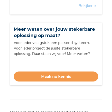
nd
Bekijken
nd GST®
nd RST®
Meer weten over jouw stekerbare
oplossing op maat?
Voor ieder vraagstuk een passend systeem.
Voor ieder project de juiste stekerbare
ctbibliotheek
oplossing. Daar staan wij voor! Meer weten?
entatie
ctra Academy
Maak nu kennis
en