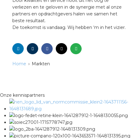
Door kwaliteit en service nooit uit het oog te
verliezen en te geloven in de synergie met al onze
partners en opdrachtgevers halen we samen het
s
beste resultaat.
De toekomst is vandaag. Wij hebben ‘m in het vizier.
iedenis
Home
Markten
voegde waarde
ures
ementen
Onze kennispartners
ws