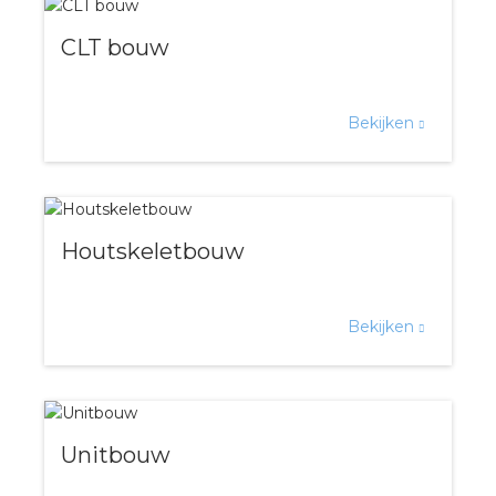
nd
CLT bouw
nd GST®
nd RST®
Bekijken
ctbibliotheek
Houtskeletbouw
entatie
Bekijken
ctra Academy
Unitbouw
en