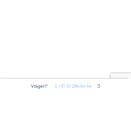
Vragen?
+31 10 285 54 44
Markten
Woningbouw
Utiliteit