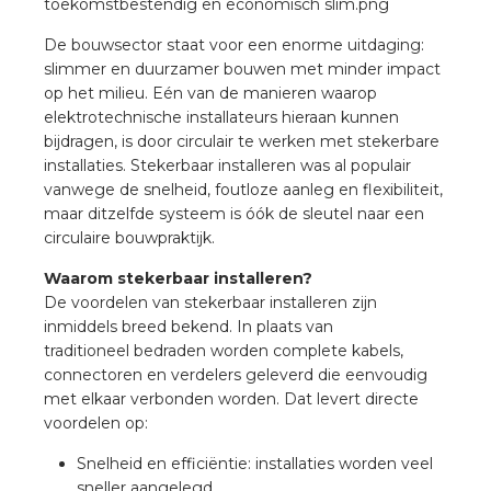
a
De bouwsector staat voor een enorme uitdaging:
air installeren
slimmer en duurzamer bouwen met minder impact
op het milieu. Eén van de manieren waarop
elektrotechnische installateurs hieraan kunnen
den
bijdragen, is door circulair te werken met stekerbare
installaties. Stekerbaar installeren was al populair
 installeren
vanwege de snelheid, foutloze aanleg en flexibiliteit,
maar ditzelfde systeem is óók de sleutel naar een
ren
circulaire bouwpraktijk.
baar installeren
Waarom stekerbaar installeren?
De voordelen van stekerbaar installeren zijn
inmiddels breed bekend. In plaats van
baar installeren in beton
traditioneel bedraden worden complete kabels,
connectoren en verdelers geleverd die eenvoudig
baar installeren in de tuinbouw
met elkaar verbonden worden. Dat levert directe
voordelen op:
nd stekerbare vlakkabel
Snelheid en efficiëntie: installaties worden veel
sneller aangelegd.