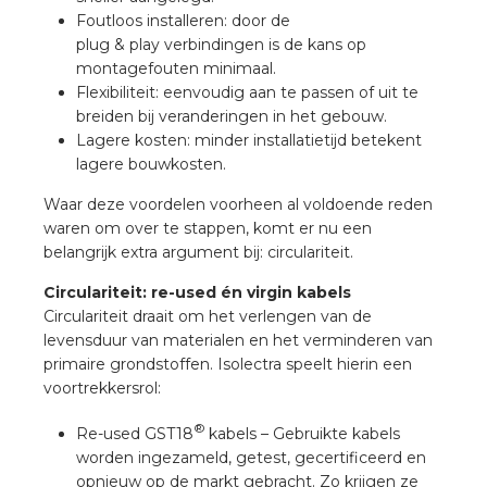
nd
Foutloos installeren: door de
plug & play verbindingen is de kans op
nd GST®
montagefouten minimaal.
Flexibiliteit: eenvoudig aan te passen of uit te
nd RST®
breiden bij veranderingen in het gebouw.
Lagere kosten: minder installatietijd betekent
lagere bouwkosten.
Waar deze voordelen voorheen al voldoende reden
ctbibliotheek
waren om over te stappen, komt er nu een
belangrijk extra argument bij: circulariteit.
entatie
Circulariteit: re-used én virgin kabels
Circulariteit draait om het verlengen van de
ctra Academy
levensduur van materialen en het verminderen van
primaire grondstoffen. Isolectra speelt hierin een
voortrekkersrol:
®
Re-used GST18
kabels – Gebruikte kabels
worden ingezameld, getest, gecertificeerd en
en
opnieuw op de markt gebracht. Zo krijgen ze