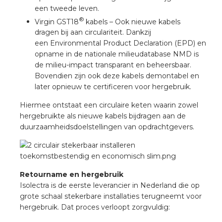
een tweede leven.
®
Virgin GST18
kabels – Ook nieuwe kabels
s
dragen bij aan circulariteit. Dankzij
een Environmental Product Declaration (EPD) en
opname in de nationale milieudatabase NMD is
de milieu-impact transparant en beheersbaar.
Bovendien zijn ook deze kabels demontabel en
iedenis
later opnieuw te certificeren voor hergebruik.
voegde waarde
Hiermee ontstaat een circulaire keten waarin zowel
hergebruikte als nieuwe kabels bijdragen aan de
duurzaamheidsdoelstellingen van opdrachtgevers.
ures
ementen
Retourname en hergebruik
ws
Isolectra is de eerste leverancier in Nederland die op
grote schaal stekerbare installaties terugneemt voor
hergebruik. Dat proces verloopt zorgvuldig: