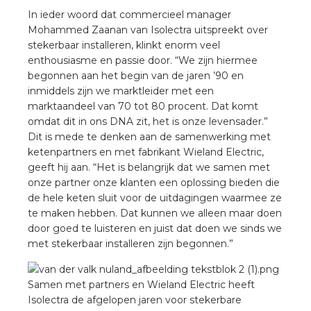
a
In ieder woord dat commercieel manager
Mohammed Zaanan van Isolectra uitspreekt over
air installeren
stekerbaar installeren, klinkt enorm veel
enthousiasme en passie door. “We zijn hiermee
den
begonnen aan het begin van de jaren ’90 en
inmiddels zijn we marktleider met een
marktaandeel van 70 tot 80 procent. Dat komt
 installeren
omdat dit in ons DNA zit, het is onze levensader.”
Dit is mede te denken aan de samenwerking met
ren
ketenpartners en met fabrikant Wieland Electric,
geeft hij aan. “Het is belangrijk dat we samen met
baar installeren
onze partner onze klanten een oplossing bieden die
de hele keten sluit voor de uitdagingen waarmee ze
baar installeren in beton
te maken hebben. Dat kunnen we alleen maar doen
door goed te luisteren en juist dat doen we sinds we
baar installeren in de tuinbouw
met stekerbaar installeren zijn begonnen.”
nd stekerbare vlakkabel
Samen met partners en Wieland Electric heeft
Isolectra de afgelopen jaren voor stekerbare