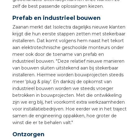
zelf de best passende oplossingen kiezen.
s
Prefab en industrieel bouwen
Zaanan merkt dat Isolectra dagelijks nieuwe klanten
krijgt die hun eerste stappen zetten met stekerbaar
installeren. Dat komt volgens hem naast het tekort
aan elektrotechnische geschoolde monteurs onder
iedenis
meer ook door de toename van prefab en
industrieel bouwen. "Deze relatief nieuwe manieren
voegde waarde
van bouwen sluiten uitstekend aan bij stekerbaar
installeren. Hiermee worden bouwprojecten steeds
ures
meer 'plug & play'. En dankzij de opkomst van
industrieel bouwen worden we steeds vroeger
ementen
betrokken in bouwprojecten. Met die ontwikkeling
zijn we erg blij, het voorkomt extra werkzaamheden
voor installatiebedrijven. Hoe eerder we in het traject
ws
samen de engineering oppakken, hoe groter de
winst die er te behalen valt."
Ontzorgen