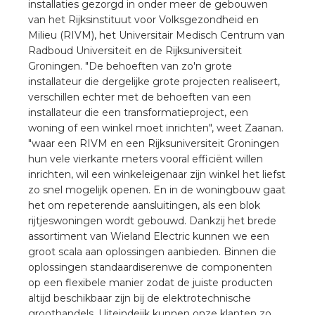
nd
installaties gezorgd in onder meer de gebouwen
van het Rijksinstituut voor Volksgezondheid en
nd GST®
Milieu (RIVM), het Universitair Medisch Centrum van
Radboud Universiteit en de Rijksuniversiteit
nd RST®
Groningen. "De behoeften van zo'n grote
installateur die dergelijke grote projecten realiseert,
verschillen echter met de behoeften van een
installateur die een transformatieproject, een
woning of een winkel moet inrichten", weet Zaanan.
ctbibliotheek
"waar een RIVM en een Rijksuniversiteit Groningen
hun vele vierkante meters vooral efficiënt willen
inrichten, wil een winkeleigenaar zijn winkel het liefst
entatie
zo snel mogelijk openen. En in de woningbouw gaat
het om repeterende aansluitingen, als een blok
ctra Academy
rijtjeswoningen wordt gebouwd. Dankzij het brede
assortiment van Wieland Electric kunnen we een
groot scala aan oplossingen aanbieden. Binnen die
oplossingen standaardiserenwe de componenten
op een flexibele manier zodat de juiste producten
altijd beschikbaar zijn bij de elektrotechnische
en
groothandels. Uiteindeijk kunnen onze klanten zo