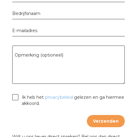
Bedrijfsnaam
E-mailadres
Opmerking (optioneel)
Ik heb het
privacybeleid
gelezen en ga hiermee
akkoord.
Verzenden
Wilt u ons liever direct spreken? Bel ons dan direct.