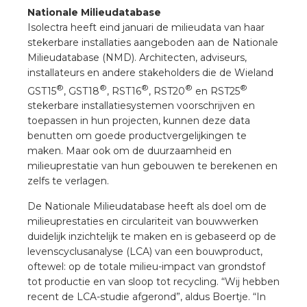
Nationale Milieudatabase
Isolectra heeft eind januari de milieudata van haar
stekerbare installaties aangeboden aan de Nationale
Milieudatabase (NMD). Architecten, adviseurs,
installateurs en andere stakeholders die de Wieland
®
®
®
®
®
GST15
, GST18
, RST16
, RST20
en RST25
stekerbare installatiesystemen voorschrijven en
toepassen in hun projecten, kunnen deze data
benutten om goede productvergelijkingen te
maken. Maar ook om de duurzaamheid en
milieuprestatie van hun gebouwen te berekenen en
zelfs te verlagen.
De Nationale Milieudatabase heeft als doel om de
milieuprestaties en circulariteit van bouwwerken
duidelijk inzichtelijk te maken en is gebaseerd op de
levenscyclusanalyse (LCA) van een bouwproduct,
oftewel: op de totale milieu-impact van grondstof
tot productie en van sloop tot recycling. “Wij hebben
recent de LCA-studie afgerond”, aldus Boertje. “In