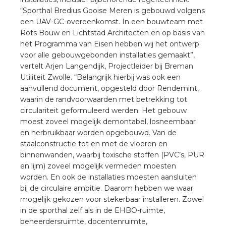
nd
“Sporthal Bredius Gooise Meren is gebouwd volgens
een UAV-GC-overeenkomst. In een bouwteam met
nd GST®
Rots Bouw en Lichtstad Architecten en op basis van
het Programma van Eisen hebben wij het ontwerp
nd RST®
voor alle gebouwgebonden installaties gemaakt”,
vertelt Arjen Langendijk, Projectleider bij Breman
Utiliteit Zwolle. “Belangrijk hierbij was ook een
aanvullend document, opgesteld door Rendemint,
waarin de randvoorwaarden met betrekking tot
ctbibliotheek
circulariteit geformuleerd werden. Het gebouw
moest zoveel mogelijk demontabel, losneembaar
entatie
en herbruikbaar worden opgebouwd. Van de
staalconstructie tot en met de vloeren en
ctra Academy
binnenwanden, waarbij toxische stoffen (PVC’s, PUR
en lijm) zoveel mogelijk vermeden moesten
worden. En ook de installaties moesten aansluiten
bij de circulaire ambitie. Daarom hebben we waar
mogelijk gekozen voor stekerbaar installeren. Zowel
in de sporthal zelf als in de EHBO-ruimte,
beheerdersruimte, docentenruimte,
en