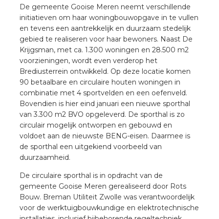
a
De gemeente Gooise Meren neemt verschillende
initiatieven om haar woningbouwopgave in te vullen
en tevens een aantrekkelijk en duurzaam stedelijk
air installeren
gebied te realiseren voor haar bewoners. Naast De
Krijgsman, met ca. 1.300 woningen en 28.500 m2
den
voorzieningen, wordt even verderop het
Brediusterrein ontwikkeld. Op deze locatie komen
 installeren
90 betaalbare en circulaire houten woningen in
combinatie met 4 sportvelden en een oefenveld.
ren
Bovendien is hier eind januari een nieuwe sporthal
van 3.300 m2 BVO opgeleverd. De sporthal is zo
baar installeren
circulair mogelijk ontworpen en gebouwd en
voldoet aan de nieuwste BENG-eisen. Daarmee is
de sporthal een uitgekiend voorbeeld van
baar installeren in beton
duurzaamheid.
baar installeren in de tuinbouw
De circulaire sporthal is in opdracht van de
gemeente Gooise Meren gerealiseerd door Rots
nd stekerbare vlakkabel
Bouw. Breman Utiliteit Zwolle was verantwoordelijk
voor de werktuigbouwkundige en elektrotechnische
installaties, inclusief bijbehorende regeltechniek.