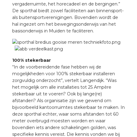
vergaderruimte, het horecadeel en de bergingen.”
De sporthal biedt zowel faciliteiten aan binnensport-
s
als buitensportverenigingen. Bovendien wordt de
hal ingezet om het bewegingsonderwijs van het
basisonderwijs in Muiden te faciliteren.
iedenis
100% stekerbaar
voegde waarde
“In de voorbereidende fase hebben wij de
mogelijkheden voor 100% stekerbaar installeren
ures
zorgvuldig onderzocht”, vertelt Langendijk. “Was
het mogelijk om alle installaties tot 25 Ampère
ementen
stekerbaar uit te voeren? Ook bij lange(re)
afstanden? Als organisatie zijn we gewend om
bijvoorbeeld kantoorruimtes stekerbaar te maken. In
ws
deze sporthal echter, waar soms afstanden tot 60
meter overbrugd moesten worden en waar
bovendien iets andere schakelingen golden, was
specifieke kennis vereist. Die kennis vonden we bij