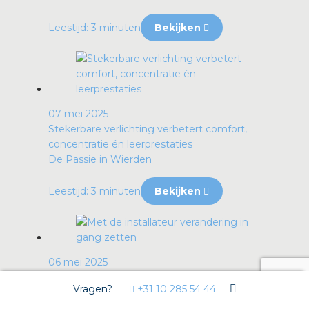
Leestijd: 3 minuten
Bekijken
07 mei 2025
Stekerbare verlichting verbetert comfort,
concentratie én leerprestaties
De Passie in Wierden
Leestijd: 3 minuten
Bekijken
06 mei 2025
Met de installateur verandering in gang zetten
Vragen?
+31 10 285 54 44
De bouw- en installatiesector staan voor forse
uitdagingen. Naast het tekort aan grondposi...