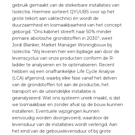
gebruik gemaakt van de stekerbare installaties van
Isolectra. Hiermee sorteert QYUUBS voor op het
s
grote tekort aan vaktechnici én wordt de
duurzaamheid en losmaakbaarheid van het concept
geborgd. “Ons kabinet streeft naar 50% minder
primaire abiotische grondstoffen in 2030”, weet
Jordi Blanker, Market Manager Woningbouw bij
iedenis
Isolectra. “Wij leveren hier een bijdrage aan door de
levenscyclus van onze producten conform de R-
voegde waarde
ladder te analyseren en te optimaliseren. Recent
hebben wij een onafhankelijke Life Cycle Analyse
ures
(LCA) afgerond, waarbij elke fase vanaf het delven
van de grondstoffen tot aan de productie, het
transport en de uiteindelijke installatie is
ementen
geanalyseerd. Wat ons systeem uniek maakt, is dat
we losmaakbaar en zonder afval op de bouw kunnen
ws
installeren. Eventuele wijzigingen kunnen
eenvoudig worden doorgevoerd, waardoor de
levensduur van de installaties wordt verlengd. Aan
het eind van de gebouwlevensduur of bij grote