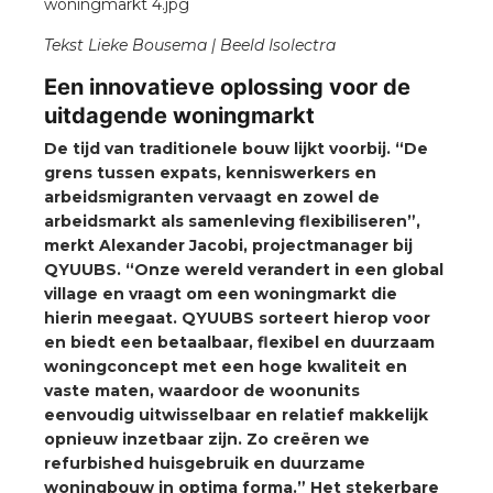
a
Tekst Lieke Bousema | Beeld Isolectra
air installeren
Een innovatieve oplossing voor de
uitdagende woningmarkt
den
De tijd van traditionele bouw lijkt voorbij. “De
 installeren
grens tussen expats, kenniswerkers en
arbeidsmigranten vervaagt en zowel de
arbeidsmarkt als samenleving flexibiliseren”,
ren
merkt Alexander Jacobi, projectmanager bij
QYUUBS. “Onze wereld verandert in een global
baar installeren
village en vraagt om een woningmarkt die
hierin meegaat. QYUUBS sorteert hierop voor
baar installeren in beton
en biedt een betaalbaar, flexibel en duurzaam
woningconcept met een hoge kwaliteit en
baar installeren in de tuinbouw
vaste maten, waardoor de woonunits
eenvoudig uitwisselbaar en relatief makkelijk
nd stekerbare vlakkabel
opnieuw inzetbaar zijn. Zo creëren we
refurbished huisgebruik en duurzame
woningbouw in optima forma.” Het stekerbare