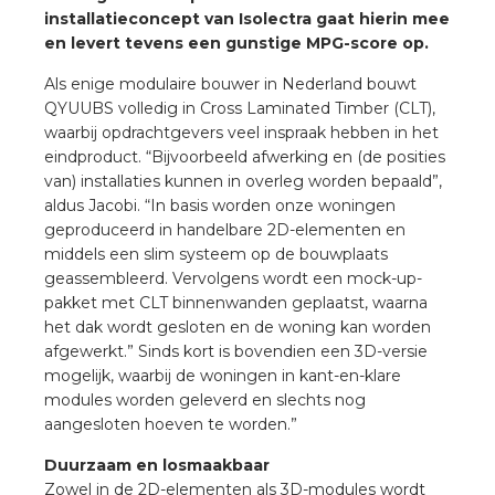
nd
installatieconcept van Isolectra gaat hierin mee
en levert tevens een gunstige MPG-score op.
nd GST®
Als enige modulaire bouwer in Nederland bouwt
nd RST®
QYUUBS volledig in Cross Laminated Timber (CLT),
waarbij opdrachtgevers veel inspraak hebben in het
eindproduct. “Bijvoorbeeld afwerking en (de posities
van) installaties kunnen in overleg worden bepaald”,
aldus Jacobi. “In basis worden onze woningen
ctbibliotheek
geproduceerd in handelbare 2D-elementen en
middels een slim systeem op de bouwplaats
entatie
geassembleerd. Vervolgens wordt een mock-up-
pakket met CLT binnenwanden geplaatst, waarna
het dak wordt gesloten en de woning kan worden
ctra Academy
afgewerkt.” Sinds kort is bovendien een 3D-versie
mogelijk, waarbij de woningen in kant-en-klare
modules worden geleverd en slechts nog
aangesloten hoeven te worden.”
Duurzaam en losmaakbaar
en
Zowel in de 2D-elementen als 3D-modules wordt