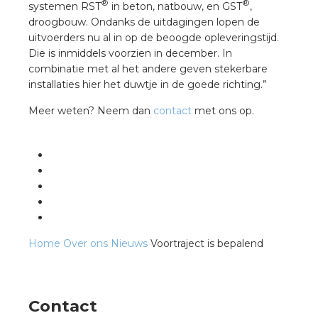
®
®
systemen RST
in beton, natbouw, en GST
,
droogbouw. Ondanks de uitdagingen lopen de
uitvoerders nu al in op de beoogde opleveringstijd.
s
Die is inmiddels voorzien in december. In
combinatie met al het andere geven stekerbare
installaties hier het duwtje in de goede richting.”
Meer weten? Neem dan
contact
met ons op.
iedenis
voegde waarde
ures
ementen
Home
Over ons
Nieuws
Voortraject is bepalend
ws
Contact