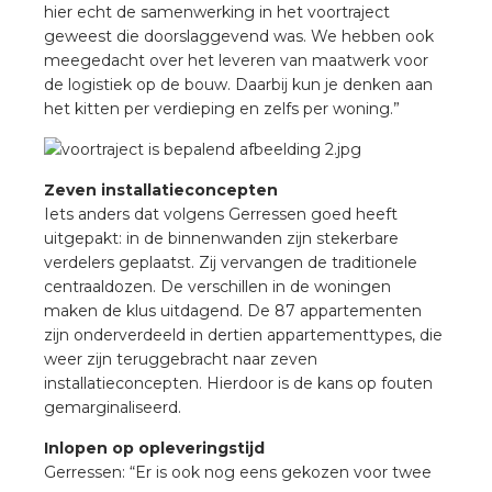
nd
hier echt de samenwerking in het voortraject
geweest die doorslaggevend was. We hebben ook
nd GST®
meegedacht over het leveren van maatwerk voor
de logistiek op de bouw. Daarbij kun je denken aan
nd RST®
het kitten per verdieping en zelfs per woning.”
Zeven installatieconcepten
Iets anders dat volgens Gerressen goed heeft
ctbibliotheek
uitgepakt: in de binnenwanden zijn stekerbare
verdelers geplaatst. Zij vervangen de traditionele
entatie
centraaldozen. De verschillen in de woningen
maken de klus uitdagend. De 87 appartementen
ctra Academy
zijn onderverdeeld in dertien appartementtypes, die
weer zijn teruggebracht naar zeven
installatieconcepten. Hierdoor is de kans op fouten
gemarginaliseerd.
Inlopen op opleveringstijd
Gerressen: “Er is ook nog eens gekozen voor twee
en