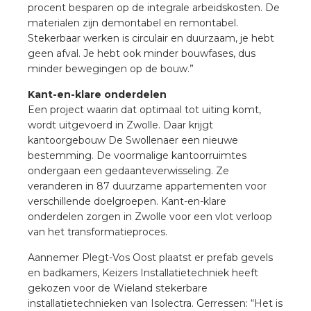
procent besparen op de integrale arbeidskosten. De
a
materialen zijn demontabel en remontabel.
Stekerbaar werken is circulair en duurzaam, je hebt
air installeren
geen afval. Je hebt ook minder bouwfases, dus
minder bewegingen op de bouw.”
den
Kant-en-klare onderdelen
 installeren
Een project waarin dat optimaal tot uiting komt,
wordt uitgevoerd in Zwolle. Daar krijgt
kantoorgebouw De Swollenaer een nieuwe
ren
bestemming. De voormalige kantoorruimtes
ondergaan een gedaanteverwisseling. Ze
baar installeren
veranderen in 87 duurzame appartementen voor
verschillende doelgroepen. Kant-en-klare
baar installeren in beton
onderdelen zorgen in Zwolle voor een vlot verloop
van het transformatieproces.
baar installeren in de tuinbouw
Aannemer Plegt-Vos Oost plaatst er prefab gevels
en badkamers, Keizers Installatietechniek heeft
nd stekerbare vlakkabel
gekozen voor de Wieland stekerbare
installatietechnieken van Isolectra. Gerressen: “Het is