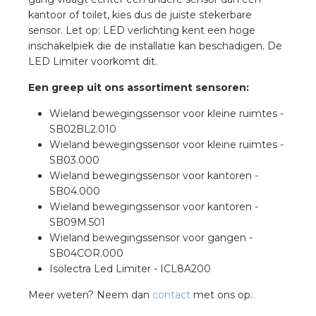
a
kantoor of toilet, kies dus de juiste stekerbare
sensor. Let op: LED verlichting kent een hoge
air installeren
inschakelpiek die de installatie kan beschadigen. De
LED Limiter voorkomt dit.
den
Een greep uit ons assortiment sensoren:
 installeren
Wieland bewegingssensor voor kleine ruimtes -
SB02BL2.010
ren
Wieland bewegingssensor voor kleine ruimtes -
SB03.000
Wieland bewegingssensor voor kantoren -
baar installeren
SB04.000
Wieland bewegingssensor voor kantoren -
baar installeren in beton
SB09M.501
Wieland bewegingssensor voor gangen -
baar installeren in de tuinbouw
SB04COR.000
Isolectra Led Limiter - ICL8A200
nd stekerbare vlakkabel
Meer weten? Neem dan
contact
met ons op.