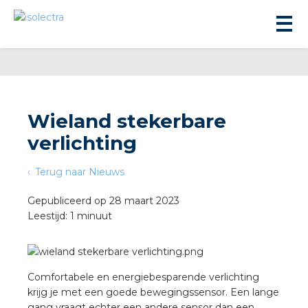
Wieland stekerbare
verlichting
ningbouw
Terug naar Nieuws
liteit
Gepubliceerd op 28 maart 2023
Leestijd: 1 minuut
inbouw
ngen
Comfortabele en energiebesparende verlichting
krijg je met een goede bewegingssensor. Een lange
gang vraagt echter een andere sensor dan een