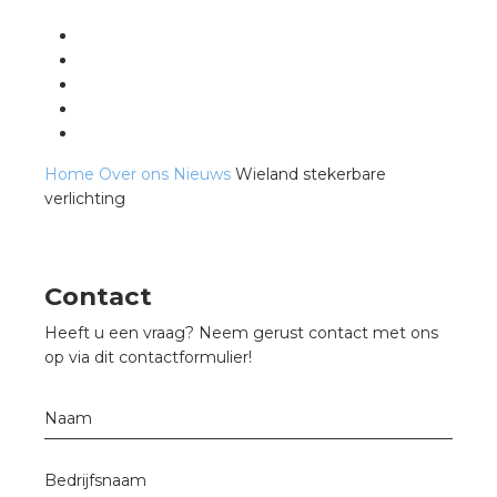
nd
nd GST®
nd RST®
Home
Over ons
Nieuws
Wieland stekerbare
verlichting
ctbibliotheek
entatie
Contact
ctra Academy
Heeft u een vraag? Neem gerust contact met ons
op via dit contactformulier!
Naam
Bedrijfsnaam
en