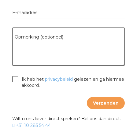
E-mailadres
s
Opmerking (optioneel)
iedenis
voegde waarde
ures
Ik heb het
privacybeleid
gelezen en ga hiermee
akkoord.
ementen
Verzenden
ws
Wilt u ons liever direct spreken? Bel ons dan direct.
+31 10 285 54 44