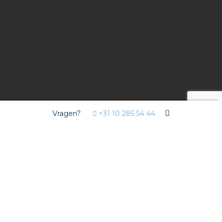
Vragen?
+31 10 285 54 44
Opdracht
ETB Hogenes heeft een parkeergarage voorzien van
slimme laadstations. Om de installatie hiervan
eenvoudig en snel te realiseren deed ETB Hogenes
een beroep op het stekerbare installatiesysteem, een
®
Wieland podis
vlakkabel van Isolectra.
Slimme vlakkabel