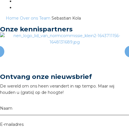
s
Home
Over ons
Team
Sebastian Kola
Onze kennispartners
iedenis
voegde waarde
ures
Ontvang onze nieuwsbrief
De wereld om ons heen verandert in rap tempo. Maar wij
ementen
houden u (gratis) op de hoogte!
ws
Naam
E-mailadres