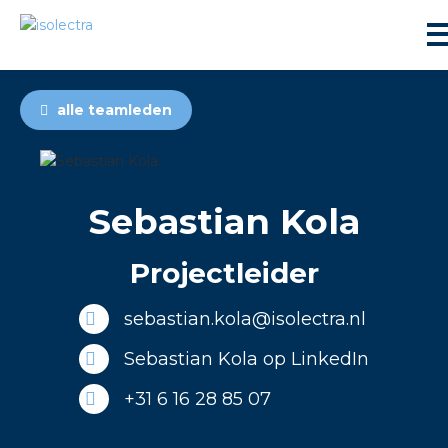
alle teamleden
Sebastian Kola
ningbouw
Projectleider
liteit
sebastian.kola@isolectra.nl
inbouw
Sebastian Kola op LinkedIn
+31 6 16 28 85 07
ngen