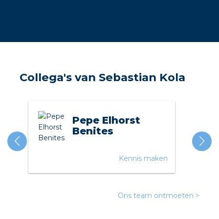
a
air installeren
den
Collega's van Sebastian Kola
 installeren
ren
Pepe Elhorst
baar installeren
Benites
baar installeren in beton
Kennis maken
baar installeren in de tuinbouw
nd stekerbare vlakkabel
Ons team ontmoeten >