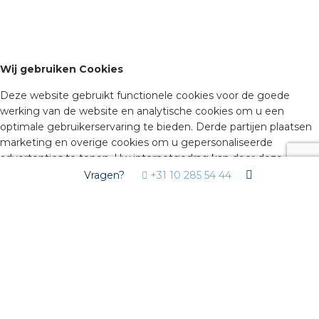
Wij gebruiken Cookies
Deze website gebruikt functionele cookies voor de goede
werking van de website en analytische cookies om u een
optimale gebruikerservaring te bieden. Derde partijen plaatsen
marketing en overige cookies om u gepersonaliseerde
advertenties te tonen. Uw internetgedrag kan door deze
derden gevolgd worden via deze cookies. Door hiernaast op
Vragen?
+31 10 285 54 44
akkoord te klikken, geeft u toestemming voor het plaatsen van
deze cookies. Klik op ‘geavanceerde instellingen’ om zelf te
bepalen welke soorten cookies u wilt accepteren. Deze
instellingen kunt u op elke moment aanpassen op isolectra.nl bij
‘cookiebeleid’ (onderaan de pagina). Wilt u meer weten over
cookies, lees dan ons
Cookiebeleid
.
Geavanceerde instellingen
U bepaalt zelf welke soorten cookies u wilt accepteren. Deze