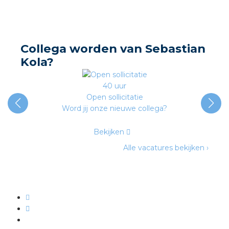
nd
nd GST®
Collega worden van Sebastian
nd RST®
Kola?
40 uur
Open sollicitatie
ctbibliotheek
Word jij onze nieuwe collega?
entatie
Bekijken
Alle vacatures bekijken ›
ctra Academy
en