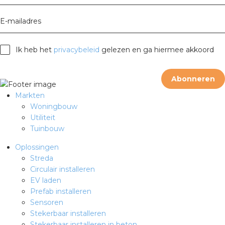
rotechnische groothandels
E-mailadres
Ik heb het
privacybeleid
gelezen en ga hiermee akkoord
Abonneren
Markten
Woningbouw
Utiliteit
Tuinbouw
Oplossingen
Streda
Circulair installeren
EV laden
Prefab installeren
Sensoren
Stekerbaar installeren
Stekerbaar installeren in beton