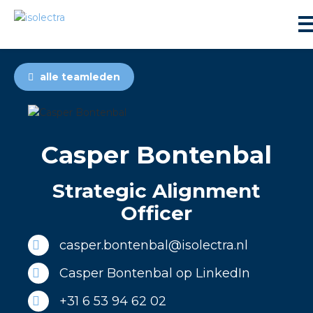
alle teamleden
Casper Bontenbal
ningbouw
Strategic Alignment
liteit
Officer
inbouw
casper.bontenbal@isolectra.nl
Casper Bontenbal op LinkedIn
ngen
+31 6 53 94 62 02