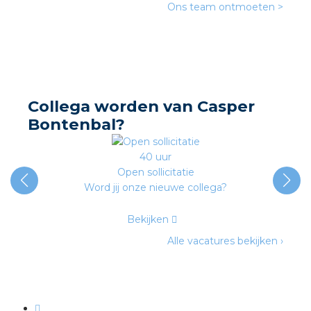
nd
Ons team ontmoeten >
nd GST®
nd RST®
Collega worden van Casper
Bontenbal?
ctbibliotheek
40 uur
Open sollicitatie
entatie
Word jij onze nieuwe collega?
ctra Academy
Bekijken
Alle vacatures bekijken ›
en