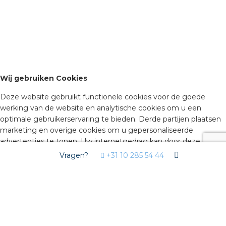
Wij gebruiken Cookies
Deze website gebruikt functionele cookies voor de goede
werking van de website en analytische cookies om u een
optimale gebruikerservaring te bieden. Derde partijen plaatsen
marketing en overige cookies om u gepersonaliseerde
advertenties te tonen. Uw internetgedrag kan door deze
derden gevolgd worden via deze cookies. Door hiernaast op
Vragen?
+31 10 285 54 44
akkoord te klikken, geeft u toestemming voor het plaatsen van
deze cookies. Klik op ‘geavanceerde instellingen’ om zelf te
bepalen welke soorten cookies u wilt accepteren. Deze
instellingen kunt u op elke moment aanpassen op isolectra.nl bij
‘cookiebeleid’ (onderaan de pagina). Wilt u meer weten over
cookies, lees dan ons
Cookiebeleid
.