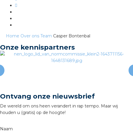
s
Home
Over ons
Team
Casper Bontenbal
Onze kennispartners
iedenis
voegde waarde
ures
ementen
Ontvang onze nieuwsbrief
ws
De wereld om ons heen verandert in rap tempo. Maar wij
houden u (gratis) op de hoogte!
Naam