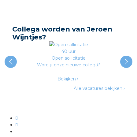
nd
nd GST®
Collega worden van Jeroen
nd RST®
Wijntjes?
40 uur
Open sollicitatie
ctbibliotheek
Word jij onze nieuwe collega?
entatie
Bekijken ›
Alle vacatures bekijken ›
ctra Academy
en