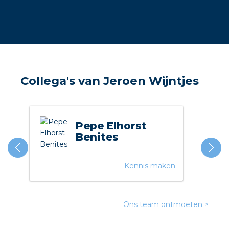
a
air installeren
den
Collega's van Jeroen Wijntjes
 installeren
ren
Pepe Elhorst
baar installeren
Benites
baar installeren in beton
Kennis maken
baar installeren in de tuinbouw
nd stekerbare vlakkabel
Ons team ontmoeten >