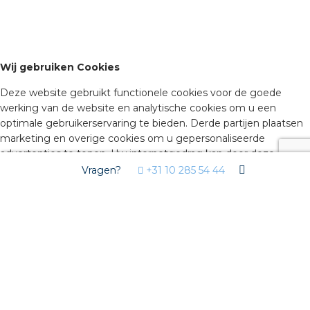
Wij gebruiken Cookies
Deze website gebruikt functionele cookies voor de goede
werking van de website en analytische cookies om u een
optimale gebruikerservaring te bieden. Derde partijen plaatsen
marketing en overige cookies om u gepersonaliseerde
advertenties te tonen. Uw internetgedrag kan door deze
derden gevolgd worden via deze cookies. Door hiernaast op
Vragen?
+31 10 285 54 44
akkoord te klikken, geeft u toestemming voor het plaatsen van
deze cookies. Klik op ‘geavanceerde instellingen’ om zelf te
bepalen welke soorten cookies u wilt accepteren. Deze
instellingen kunt u op elke moment aanpassen op isolectra.nl bij
‘cookiebeleid’ (onderaan de pagina). Wilt u meer weten over
cookies, lees dan ons
Cookiebeleid
.
Geavanceerde instellingen
U bepaalt zelf welke soorten cookies u wilt accepteren. Deze