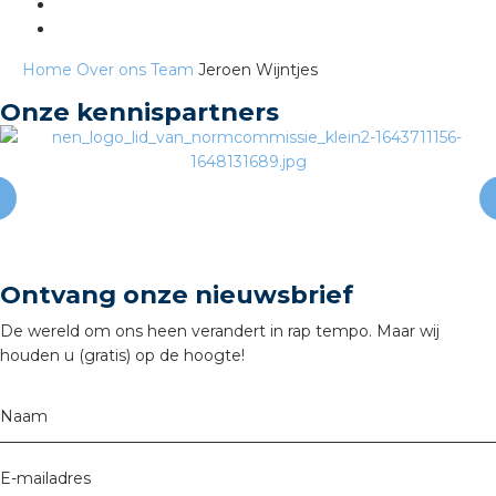
s
Home
Over ons
Team
Jeroen Wijntjes
Onze kennispartners
iedenis
voegde waarde
ures
Ontvang onze nieuwsbrief
De wereld om ons heen verandert in rap tempo. Maar wij
ementen
houden u (gratis) op de hoogte!
ws
Naam
E-mailadres