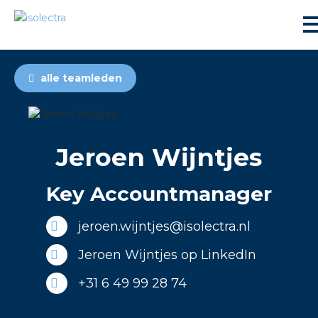
alle teamleden
Jeroen Wijntjes
ningbouw
Key Accountmanager
liteit
jeroen.wijntjes@isolectra.nl
inbouw
Jeroen Wijntjes op LinkedIn
+31 6 49 99 28 74
ngen