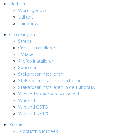
Markten
Woningbouw
s
Utiliteit
Tuinbouw
Oplossingen
Streda
Circulair installeren
iedenis
EV laden
Prefab installeren
voegde waarde
Sensoren
Stekerbaar installeren
ures
Stekerbaar installeren in beton
Stekerbaar installeren in de tuinbouw
ementen
Wieland stekerbare vlakkabel
Wieland
ws
Wieland GST®
Wieland RST®
Kennis
Productbibliotheek