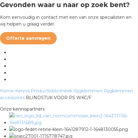
Gevonden waar u naar op zoek bent?
a
Kom eenvoudig in contact met een van onze specialisten en
air installeren
wij helpen u graag verder.
den
Offerte aanvragen
 installeren
ren
baar installeren
Home
Kennis
Productbibliotheek
Rijgklemmen
Rijgklemmen
baar installeren in beton
accessoires
BLINDSTUK VOOR PS WKC/F
baar installeren in de tuinbouw
Onze kennispartners
nd stekerbare vlakkabel