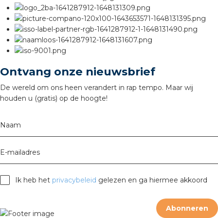
nd
nd GST®
nd RST®
Ontvang onze nieuwsbrief
De wereld om ons heen verandert in rap tempo. Maar wij
ctbibliotheek
houden u (gratis) op de hoogte!
entatie
Naam
ctra Academy
E-mailadres
Ik heb het
privacybeleid
gelezen en ga hiermee akkoord
Abonneren
en