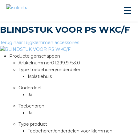
BLINDSTUK VOOR PS WKC/F
Terug naar Rijgklemmen accessoires
Producteigenschappen
Artikelnummer
01.299.9753.0
Type toebehoren/onderdelen
ningbouw
Isolatiehuls
Onderdeel
liteit
Ja
Toebehoren
inbouw
Ja
ngen
Type product
Toebehoren/onderdelen voor klemmen