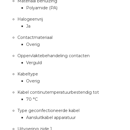
Materiaal behuizing
Polyamide (PA)
Halogeenvrij
Ja
Contactmateriaal
Overig
Oppervlaktebehandeling contacten
Verguld
Kabeltype
Overig
Kabel continutemperatuurbestendig tot
70 °C
Type geconfectioneerde kabel
Aansluitkabel apparatuur
Uitvoering zijde 1