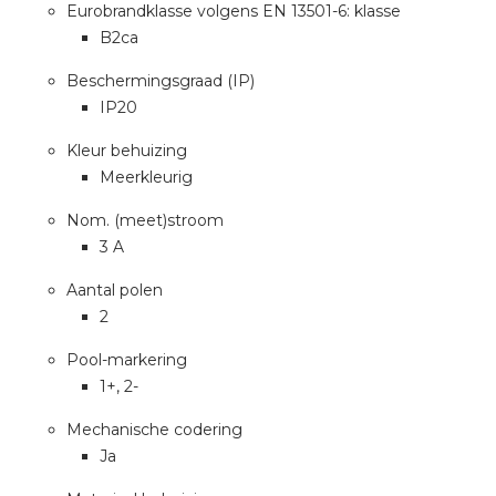
Eurobrandklasse volgens EN 13501-6: klasse
B2ca
Beschermingsgraad (IP)
IP20
Kleur behuizing
Meerkleurig
Nom. (meet)stroom
3 A
Aantal polen
2
Pool-markering
1+, 2-
Mechanische codering
Ja