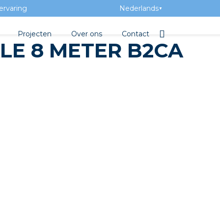
ervaring
Nederlands
▼
Projecten
Over ons
Contact
LE 8 METER B2CA
tbibliotheek
Team
Elektrotechnische groothan
ntatie
Geschiedenis
ra Academy
Toegevoegde waarde
Vacatures
Evenementen
Nieuws
beton
e