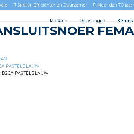
veld
Sneller, Efficiënter en Duurzamer
Meer dan 70 jaar 
Markten
Oplossingen
Kennis
ANSLUITSNOER FEMA
Streda
Produc
Woningbouw
Circulair installeren
Docume
Utiliteit
T14®
EV laden
Isolect
Tuinbouw
Prefab installeren
Blogs
Sensoren
FAQ's
Stekerbaar installeren
Stekerbaar installeren in 
Stekerbaar installeren in d