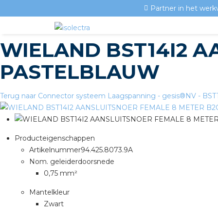
Partner in het werk
WIELAND BST14I2 A
PASTELBLAUW
Terug naar Connector systeem Laagspanning - gesis®NV - BS
Producteigenschappen
Artikelnummer
94.425.8073.9A
Nom. geleiderdoorsnede
0,75 mm²
Mantelkleur
Zwart