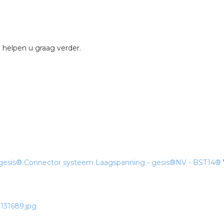
 helpen u graag verder.
 gesis®
Connector systeem Laagspanning - gesis®NV - BST14®