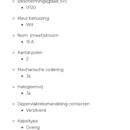
Beschermingsgraad (IP)
a
IP20
air installeren
Kleur behuizing
Wit
den
Nom. (meet)stroom
15 A
 installeren
Aantal polen
2
ren
Mechanische codering
baar installeren
Ja
Halogeenvrij
baar installeren in beton
Ja
baar installeren in de tuinbouw
Oppervlaktebehandeling contacten
Verzilverd
nd stekerbare vlakkabel
Kabeltype
Overig