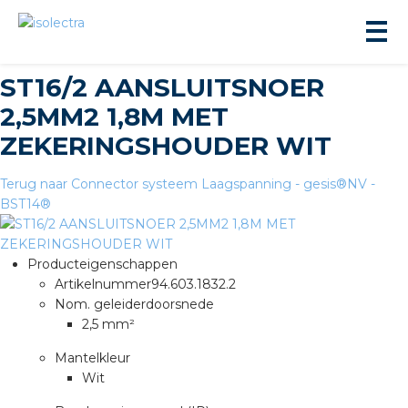
ST16/2 AANSLUITSNOER
2,5MM2 1,8M MET
ZEKERINGSHOUDER WIT
Terug naar Connector systeem Laagspanning - gesis®NV -
BST14®
ningbouw
liteit
Producteigenschappen
Artikelnummer
94.603.1832.2
Nom. geleiderdoorsnede
inbouw
2,5 mm²
Mantelkleur
ngen
Wit