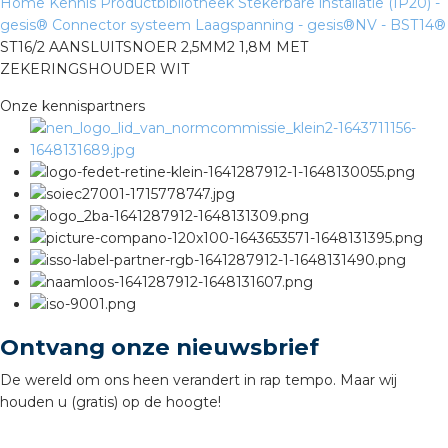
Home
Kennis
Productbibliotheek
Stekerbare installatie (IP20) -
rotechnische groothandels
gesis®
Connector systeem Laagspanning - gesis®NV - BST14®
ST16/2 AANSLUITSNOER 2,5MM2 1,8M MET
ZEKERINGSHOUDER WIT
Onze kennispartners
Ontvang onze nieuwsbrief
De wereld om ons heen verandert in rap tempo. Maar wij
houden u (gratis) op de hoogte!