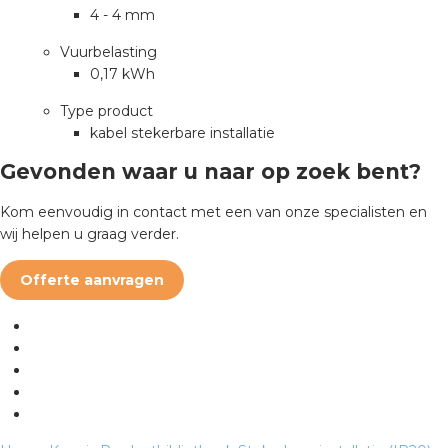
4 - 4 mm
Vuurbelasting
s
0,17 kWh
Type product
kabel stekerbare installatie
iedenis
Gevonden waar u naar op zoek bent?
voegde waarde
Kom eenvoudig in contact met een van onze specialisten en
wij helpen u graag verder.
ures
Offerte aanvragen
ementen
ws