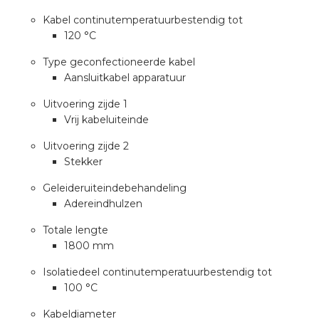
nd
Kabel continutemperatuurbestendig tot
nd GST®
120 °C
Type geconfectioneerde kabel
nd RST®
Aansluitkabel apparatuur
Uitvoering zijde 1
Vrij kabeluiteinde
ctbibliotheek
Uitvoering zijde 2
Stekker
entatie
Geleideruiteindebehandeling
Adereindhulzen
ctra Academy
Totale lengte
1800 mm
Isolatiedeel continutemperatuurbestendig tot
100 °C
Kabeldiameter
en