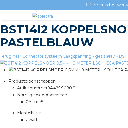
Partner in het werk
BST14I2 KOPPELSNO
PASTELBLAUW
Terug naar Connector systeem Laagspanning - gesis®NV - BS
Producteigenschappen
Artikelnummer
94.425.9090.9
Nom. geleiderdoorsnede
0,5 mm²
Mantelkleur
Zwart