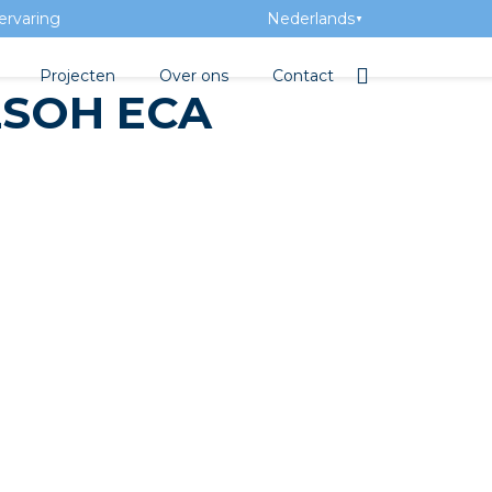
ervaring
Nederlands
▼
Projecten
Over ons
Contact
LSOH ECA
tbibliotheek
Team
Elektrotechnische groothan
ntatie
Geschiedenis
ra Academy
Toegevoegde waarde
Vacatures
Evenementen
Nieuws
beton
e