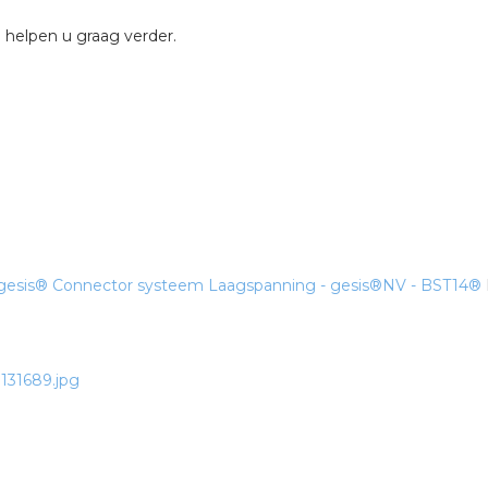
 helpen u graag verder.
 gesis®
Connector systeem Laagspanning - gesis®NV - BST14®