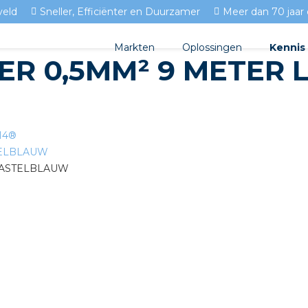
veld
Sneller, Efficiënter en Duurzamer
Meer dan 70 jaar 
Markten
Oplossingen
Kennis
ER 0,5MM² 9 METER 
Streda
Produc
Woningbouw
Circulair installeren
Docume
Utiliteit
T14®
EV laden
Isolect
Tuinbouw
Prefab installeren
Blogs
Sensoren
FAQ's
Stekerbaar installeren
Stekerbaar installeren in 
Stekerbaar installeren in d