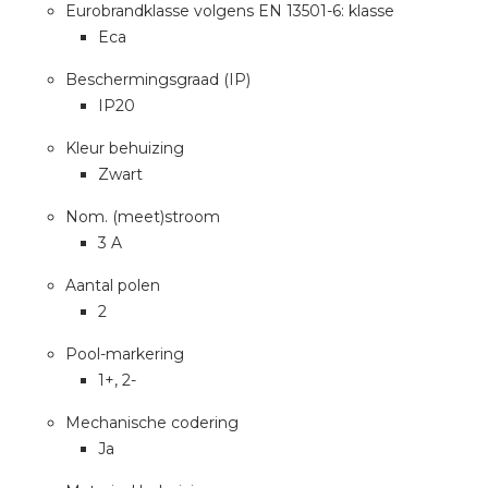
Eurobrandklasse volgens EN 13501-6: klasse
Eca
Beschermingsgraad (IP)
IP20
Kleur behuizing
Zwart
Nom. (meet)stroom
3 A
Aantal polen
2
Pool-markering
1+, 2-
Mechanische codering
Ja