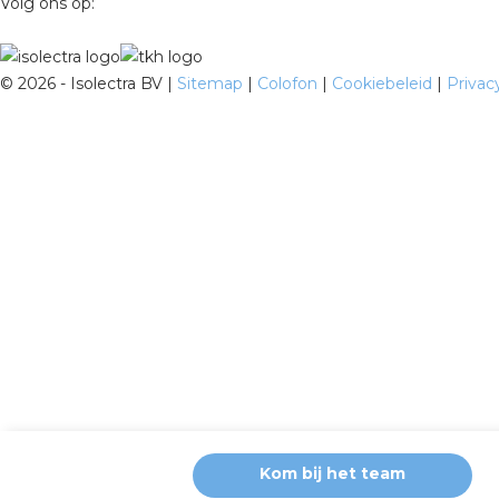
Volg ons op:
©
2026 - Isolectra BV |
Sitemap
|
Colofon
|
Cookiebeleid
|
Privac
Kom bij het team