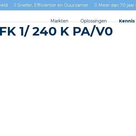
veld
Sneller, Efficiënter en Duurzamer
Meer dan 70 jaar 
Markten
Oplossingen
Kennis
 1/ 240 K PA/V0
Streda
Produc
Woningbouw
Circulair installeren
Docume
Utiliteit
EV laden
Isolect
Tuinbouw
Prefab installeren
Blogs
Sensoren
FAQ's
Stekerbaar installeren
Stekerbaar installeren in 
Stekerbaar installeren in d