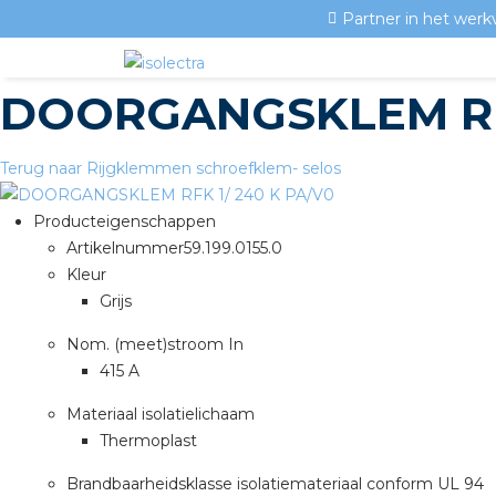
Partner in het werk
DOORGANGSKLEM RFK
Terug naar Rijgklemmen schroefklem- selos
Producteigenschappen
Artikelnummer
59.199.0155.0
Kleur
Grijs
Nom. (meet)stroom In
415 A
Materiaal isolatielichaam
Thermoplast
Brandbaarheidsklasse isolatiemateriaal conform UL 94