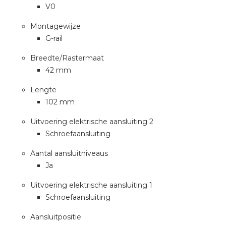
V0
Montagewijze
G-rail
Breedte/Rastermaat
42 mm
Lengte
102 mm
Uitvoering elektrische aansluiting 2
Schroefaansluiting
Aantal aansluitniveaus
Ja
Uitvoering elektrische aansluiting 1
Schroefaansluiting
Aansluitpositie