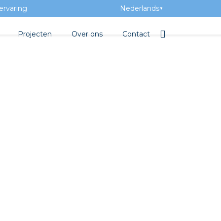
ervaring
Nederlands
▼
Projecten
Over ons
Contact
tbibliotheek
Team
Elektrotechnische groothan
ntatie
Geschiedenis
ra Academy
Toegevoegde waarde
Vacatures
Evenementen
Nieuws
beton
e