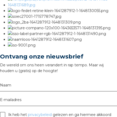
nd
nd GST®
nd RST®
ctbibliotheek
Ontvang onze nieuwsbrief
De wereld om ons heen verandert in rap tempo. Maar wij
entatie
houden u (gratis) op de hoogte!
ctra Academy
Naam
E-mailadres
Ik heb het
privacybeleid
gelezen en ga hiermee akkoord
en