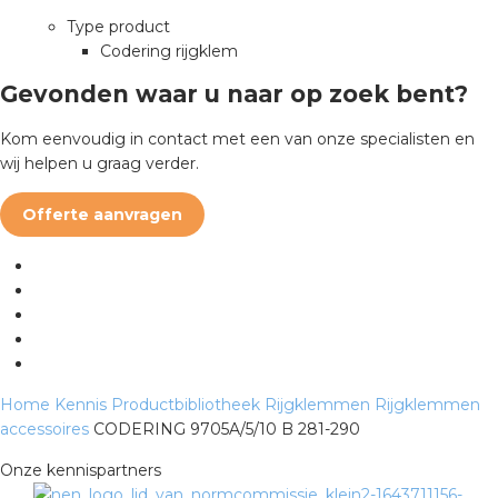
a
Type product
Codering rijgklem
air installeren
Gevonden waar u naar op zoek bent?
den
Kom eenvoudig in contact met een van onze specialisten en
wij helpen u graag verder.
 installeren
Offerte aanvragen
ren
baar installeren
baar installeren in beton
baar installeren in de tuinbouw
Home
Kennis
Productbibliotheek
Rijgklemmen
Rijgklemmen
accessoires
CODERING 9705A/5/10 B 281-290
nd stekerbare vlakkabel
Onze kennispartners