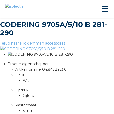
CODERING 9705A/5/10 B 281-
290
Terug naar Rijgklemmen accessoires
ningbouw
Producteigenschappen
Artikelnummer
04.845.2953.0
liteit
Kleur
Wit
inbouw
Opdruk
Cijfers
ngen
Rastermaat
5 mm