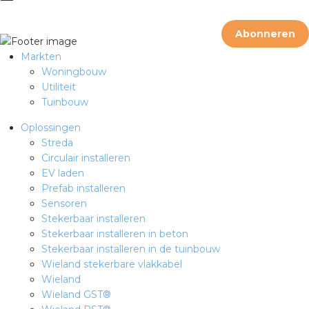
Abonneren
s
Markten
Woningbouw
Utiliteit
Tuinbouw
iedenis
Oplossingen
Streda
voegde waarde
Circulair installeren
EV laden
ures
Prefab installeren
Sensoren
ementen
Stekerbaar installeren
Stekerbaar installeren in beton
ws
Stekerbaar installeren in de tuinbouw
Wieland stekerbare vlakkabel
Wieland
Wieland GST®