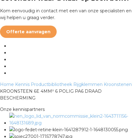
Kom eenvoudig in contact met een van onze specialisten en
s
wij helpen u graag verder.
Offerte aanvragen
iedenis
voegde waarde
ures
Home
Kennis
Productbibliotheek
Rijgklemmen
Kroonstenen
KROONSTEEN 6E 4MM² 6 POLIG PA6 DRAAD
ementen
BESCHERMING
ws
Onze kennispartners