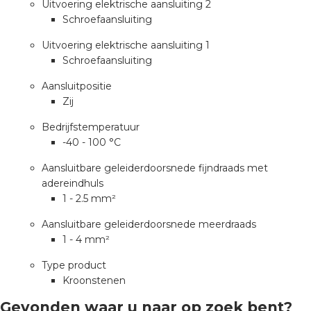
nd
Uitvoering elektrische aansluiting 2
Schroefaansluiting
nd GST®
Uitvoering elektrische aansluiting 1
Schroefaansluiting
nd RST®
Aansluitpositie
Zij
Bedrijfstemperatuur
ctbibliotheek
-40 - 100 °C
Aansluitbare geleiderdoorsnede fijndraads met
entatie
adereindhuls
1 - 2.5 mm²
ctra Academy
Aansluitbare geleiderdoorsnede meerdraads
1 - 4 mm²
Type product
Kroonstenen
Gevonden waar u naar op zoek bent?
en