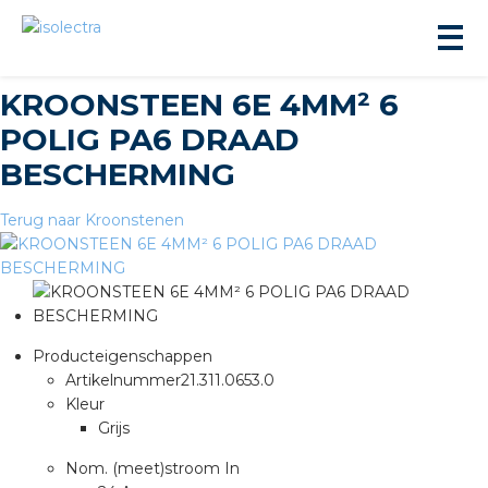
KROONSTEEN 6E 4MM² 6
POLIG PA6 DRAAD
BESCHERMING
Terug naar Kroonstenen
ningbouw
liteit
Producteigenschappen
inbouw
Artikelnummer
21.311.0653.0
Kleur
Grijs
ngen
Nom. (meet)stroom In