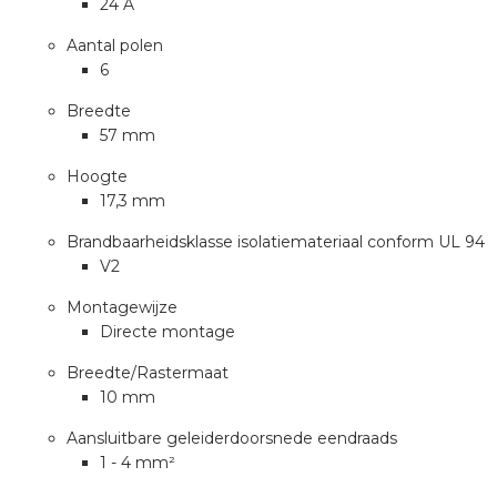
24 A
a
Aantal polen
air installeren
6
Breedte
den
57 mm
 installeren
Hoogte
17,3 mm
ren
Brandbaarheidsklasse isolatiemateriaal conform UL 94
V2
baar installeren
Montagewijze
Directe montage
baar installeren in beton
Breedte/Rastermaat
baar installeren in de tuinbouw
10 mm
Aansluitbare geleiderdoorsnede eendraads
nd stekerbare vlakkabel
1 - 4 mm²