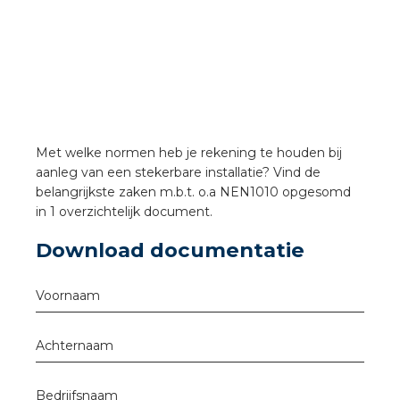
a
air installeren
den
 installeren
Met welke normen heb je rekening te houden bij
aanleg van een stekerbare installatie? Vind de
ren
belangrijkste zaken m.b.t. o.a NEN1010 opgesomd
in 1 overzichtelijk document.
baar installeren
Download documentatie
baar installeren in beton
Voornaam
baar installeren in de tuinbouw
Achternaam
nd stekerbare vlakkabel
Bedrijfsnaam