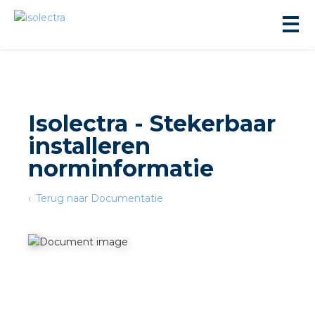
Isolectra - Stekerbaar
installeren
ningbouw
norminformatie
Terug naar Documentatie
liteit
inbouw
ngen