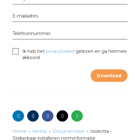
nd
nd GST®
E-mailadres
nd RST®
Telefoonnummer
Ik heb het
privacybeleid
gelezen en ga hiermee
akkoord
ctbibliotheek
Download
mentatie
ctra Academy
Home
Kennis
Documentatie
Isolectra -
en
Stekerbaar installeren norminformatie