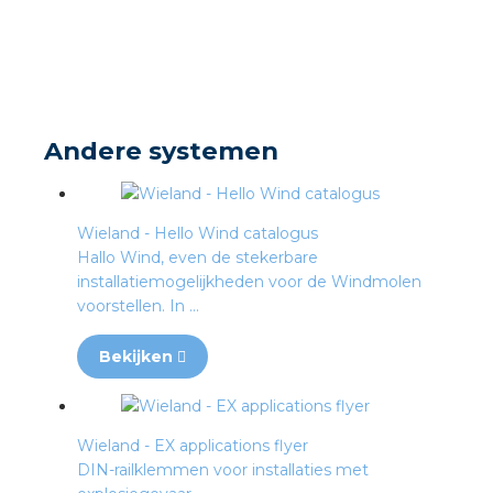
s
Andere systemen
iedenis
voegde waarde
Wieland - Hello Wind catalogus
Hallo Wind, even de stekerbare
installatiemogelijkheden voor de Windmolen
ures
voorstellen. In ...
ementen
Bekijken
ws
Wieland - EX applications flyer
DIN-railklemmen voor installaties met