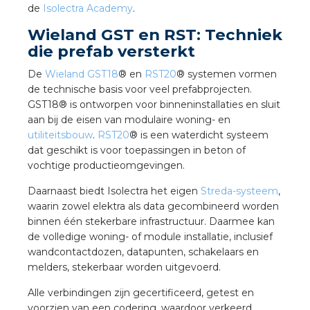
de
Isolectra Academy
.
Wieland GST en RST: Techniek
s
die prefab versterkt
De
Wieland GST18
® en
RST20
® systemen vormen
de technische basis voor veel prefabprojecten.
GST18® is ontworpen voor binneninstallaties en sluit
iedenis
aan bij de eisen van modulaire woning- en
utiliteitsbouw
.
RST20
® is een waterdicht systeem
voegde waarde
dat geschikt is voor toepassingen in beton of
vochtige productieomgevingen.
ures
Daarnaast biedt Isolectra het eigen
Streda-systeem
,
waarin zowel elektra als data gecombineerd worden
ementen
binnen één stekerbare infrastructuur. Daarmee kan
de volledige woning- of module installatie, inclusief
ws
wandcontactdozen, datapunten, schakelaars en
melders, stekerbaar worden uitgevoerd.
Alle verbindingen zijn gecertificeerd, getest en
voorzien van een codering, waardoor verkeerd