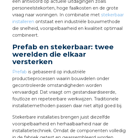
een antwoord op actuele uitdagingen zoals
a
personeelstekorten, hoge faalkosten en de grote
vraag naar woningen. In combinatie met
stekerbaar
air installeren
installeren
ontstaat een industriële bouwmethode
die snelheid, voorspelbaarheid en kwaliteit optimaal
den
combineert.
Prefab en stekerbaar: twee
 installeren
werelden die elkaar
versterken
ren
Prefab
is gebaseerd op industriële
baar installeren
productieprocessen waarin bouwdelen onder
gecontroleerde omstandigheden worden
vervaardigd. Dat vraagt om gestandaardiseerde,
baar installeren in beton
foutloze en repeteerbare werkwijzen. Traditionele
installatiemethoden passen daar niet altijd goed bij.
baar installeren in de tuinbouw
Stekerbare installaties brengen juist diezelfde
nd stekerbare vlakkabel
voorspelbaarheid en herhaalbaarheid naar de
installatietechniek. Omdat de componenten volledig
in de fabriek getest en geassembleerd worden,