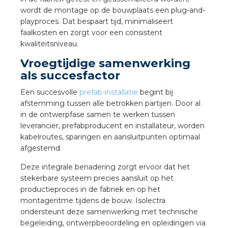
nd
wordt de montage op de bouwplaats een plug-and-
playproces. Dat bespaart tijd, minimaliseert
nd GST®
faalkosten en zorgt voor een consistent
kwaliteitsniveau.
nd RST®
Vroegtijdige samenwerking
als succesfactor
Een succesvolle
prefab-installatie
begint bij
ctbibliotheek
afstemming tussen alle betrokken partijen. Door al
in de ontwerpfase samen te werken tussen
leverancier, prefabproducent en installateur, worden
entatie
kabelroutes, sparingen en aansluitpunten optimaal
afgestemd.
ctra Academy
Deze integrale benadering zorgt ervoor dat het
stekerbare systeem precies aansluit op het
productieproces in de fabriek en op het
montageritme tijdens de bouw. Isolectra
ondersteunt deze samenwerking met technische
begeleiding, ontwerpbeoordeling en opleidingen via
en